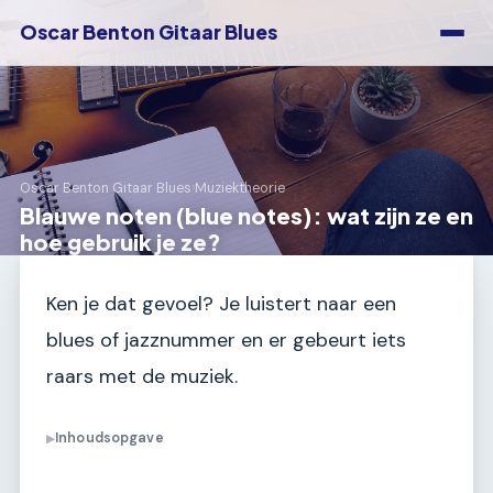
Oscar Benton Gitaar Blues
Oscar Benton Gitaar Blues
›
Muziektheorie
Blauwe noten (blue notes): wat zijn ze en
hoe gebruik je ze?
Ken je dat gevoel? Je luistert naar een
blues of jazznummer en er gebeurt iets
raars met de muziek.
Inhoudsopgave
▶