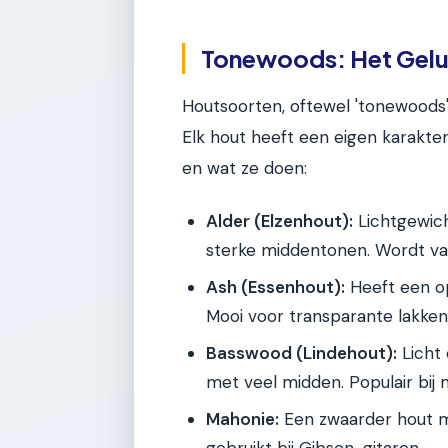
Tonewoods: Het Gelu
Houtsoorten, oftewel 'tonewoods', 
Elk hout heeft een eigen karakt
en wat ze doen:
Alder (Elzenhout):
Lichtgewich
sterke middentonen. Wordt vaa
Ash (Essenhout):
Heeft een op
Mooi voor transparante lakken
Basswood (Lindehout):
Licht 
met veel midden. Populair bij 
Mahonie:
Een zwaarder hout me
gebruikt bij Gibson-gitaren.