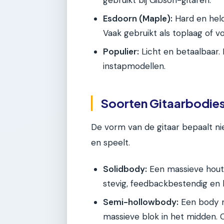
Esdoorn (Maple):
Hard en held
Vaak gebruikt als toplaag of vo
Populier:
Licht en betaalbaar. K
instapmodellen.
Soorten Gitaarbodie
De vorm van de gitaar bepaalt niet
en speelt.
Solidbody:
Een massieve houte
stevig, feedbackbestendig en h
Semi-hollowbody:
Een body m
massieve blok in het midden.