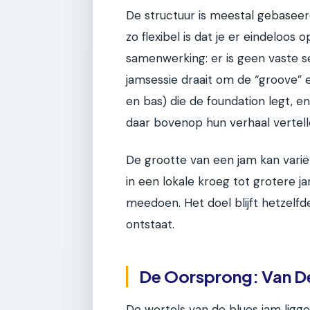
De structuur is meestal gebaseer
zo flexibel is dat je er eindeloos 
samenwerking: er is geen vaste set
jamsessie draait om de “groove” 
en bas) die de foundation legt, en
daar bovenop hun verhaal vertell
De grootte van een jam kan varië
in een lokale kroeg tot grotere j
meedoen. Het doel blijft hetzel
ontstaat.
De Oorsprong: Van De
De wortels van de blues jam ligge