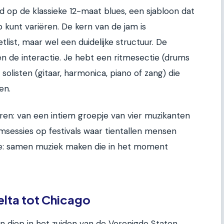
d op de klassieke 12-maat blues, een sjabloon dat
op kunt variëren. De kern van de jam is
list, maar wel een duidelijke structuur. De
en de interactie. Je hebt een ritmesectie (drums
 solisten (gitaar, harmonica, piano of zang) die
en.
ren: van een intiem groepje van vier muzikanten
amsessies op festivals waar tientallen mensen
fde: samen muziek maken die in het moment
lta tot Chicago
n diep in het zuiden van de Verenigde Staten,