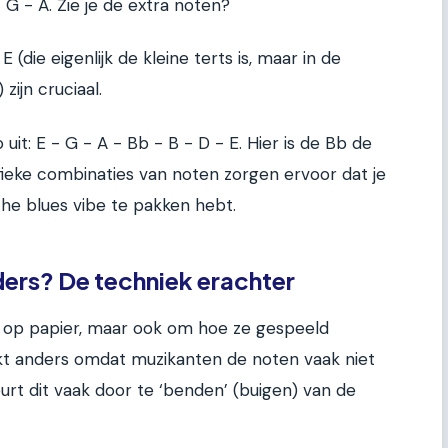
- G - A. Zie je de extra noten?
(die eigenlijk de kleine terts is, maar in de
zijn cruciaal.
uit: E - G - A - Bb - B - D - E. Hier is de Bb de
fieke combinaties van noten zorgen ervoor dat je
he blues vibe te pakken hebt.
ders? De techniek erachter
n op papier, maar ook om hoe ze gespeeld
nkt anders omdat muzikanten de noten vaak niet
urt dit vaak door te ‘benden’ (buigen) van de