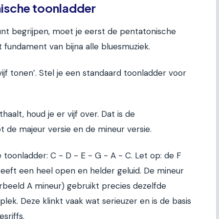
nische toonladder
unt begrijpen, moet je eerst de pentatonische
t fundament van bijna alle bluesmuziek.
vijf tonen’. Stel je een standaard toonladder voor
haalt, houd je er vijf over. Dat is de
t de majeur versie en de mineur versie.
oonladder: C - D - E - G - A - C. Let op: de F
geeft een heel open en helder geluid. De mineur
rbeeld A mineur) gebruikt precies dezelfde
lek. Deze klinkt vaak wat serieuzer en is de basis
sriffs.