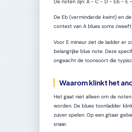
De noten zijn: A - C - D - Eb - E 
De Eb (verminderde kwint) en de E 
context van A blues soms zweeft) 
Voor E mineur ziet de ladder er zo 
belangrijke blue note. Deze speci
ongeacht de toonsoort die typisc
Waarom klinkt het an
Het gaat niet alleen om de note
worden. De blues toonladder kli
zuiver spelen. Op een gitaar gebe
snaar.