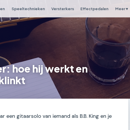
pen
Speeltechnieken
Versterkers
Effectpedalen
Meer ▾
r: hoe hij werkt en
klinkt
ar een gitaarsolo van iemand als B.B. King en je