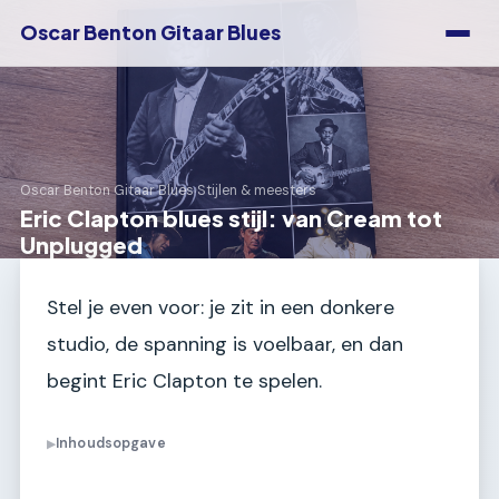
Oscar Benton Gitaar Blues
Oscar Benton Gitaar Blues
›
Stijlen & meesters
Eric Clapton blues stijl: van Cream tot
Unplugged
Stel je even voor: je zit in een donkere
studio, de spanning is voelbaar, en dan
begint Eric Clapton te spelen.
Inhoudsopgave
▶