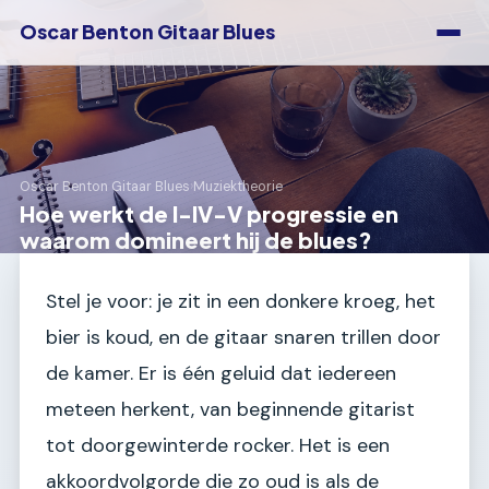
Oscar Benton Gitaar Blues
Oscar Benton Gitaar Blues
›
Muziektheorie
Hoe werkt de I-IV-V progressie en
waarom domineert hij de blues?
Stel je voor: je zit in een donkere kroeg, het
bier is koud, en de gitaar snaren trillen door
de kamer. Er is één geluid dat iedereen
meteen herkent, van beginnende gitarist
tot doorgewinterde rocker. Het is een
akkoordvolgorde die zo oud is als de