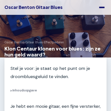
Oscar Benton Gitaar Blues
Oscar Benton Gitaar Blues
›
Effectpedalen
Klon Centaur klonen voor blues: zijn ze
hun geld waard?
Stel je voor: je staat op het punt om je
droombluesgeluid te vinden.
Inhoudsopgave
▶
Je hebt een mooie gitaar, een fijne versterker,