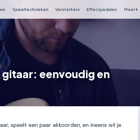
pen
Speeltechnieken
Versterkers
Effectpedalen
Meer ▾
p gitaar: eenvoudig en
taar, speelt een paar akkoorden, en ineens wil je