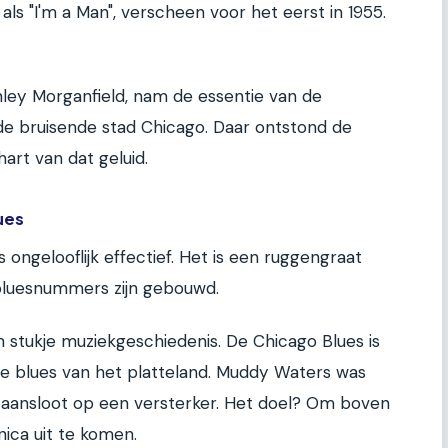
als "I'm a Man", verscheen voor het eerst in 1955.
ley Morganfield, nam de essentie van de
 de bruisende stad Chicago. Daar ontstond de
 hart van dat geluid.
ues
s ongelooflijk effectief. Het is een ruggengraat
bluesnummers zijn gebouwd.
een stukje muziekgeschiedenis. De Chicago Blues is
he blues van het platteland. Muddy Waters was
ar aansloot op een versterker. Het doel? Om boven
ca uit te komen.