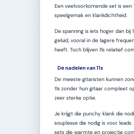
Een veelvoorkomende set is een 1
speelgemak en klankdichtheid.
De spanning is iets hoger dan bij
geluid, vooral in de lagere freque
heeft. Toch blijven 11s relatief c
De nadelen van 11s
De meeste gitaristen kunnen zond
11s zonder hun gitaar compleet op
zeer sterke optie.
Je krijgt die punchy klank die nodi
souplesse die nodig is voor leads
sets die warmte en projectie co