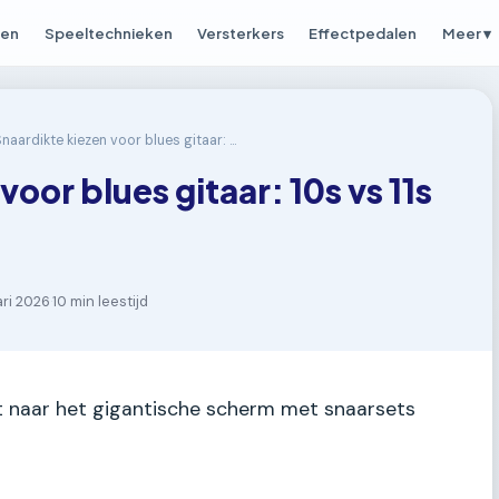
pen
Speeltechnieken
Versterkers
Effectpedalen
Meer ▾
Snaardikte kiezen voor blues gitaar: 10s vs 11s vs 12s uitgelegd
oor blues gitaar: 10s vs 11s
ari 2026
·
10 min leestijd
jkt naar het gigantische scherm met snaarsets